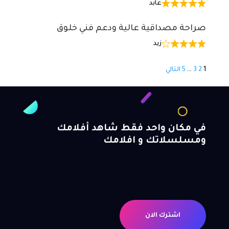
عابد
صراحة مصداقية عالية ودعم فني خلوق
زيد
Site
Page
Page
Page
Page
1
2
3
…
5
التالي
Reviews
navigation
في مكان واحد فقط شاهد أفلامك
ومسلسلاتك و افلامك
اشترك الان